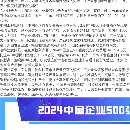
宜发展新质生产力，力求成为技术革命性突破的先锋、生产要素创新性配置的主力、
产业深度转型升级的标杆。
在地域分布上，2024中国企业500强共分布在30个省(自治区、直辖市)中，分布最多的
五个地区依次是北京、山东、广东、浙江和江苏，入围数量分别为78、55、52、51、
40个。
中国工程院院士、中国企联特邀副会长王基铭分析，2024中国500强企业总体呈现规
模增长放缓、经济效益改善向好的态势，营业收入和净利润增速虽低于美国企业500
强，但优于世界企业500强；与此同时，创新驱动发展的特征更为显现，内生发展动
力不断蓄积，新旧动能转化进程加快，产业结构优化继续推进，发展协同性有所增
强；入围世界企业500强的数量虽然有所减少，但仍保持很高的地位和影响力。
值得注意的是，在创新投入方面，2024中国企业500强共投入研发费用18137.34亿元，
比上年500强同口径增长了2350亿元，增幅为14.89%。此外，平均研发强度创下1.90%
的新高，连续第7年提升。研发强度前十名有五家企业来自通信设备制造业。华为成
为研发费用和研发强度最高的企业。
朱宏任表示，面对新一轮科技革命和产业变革的浪潮，广大企业要紧密结合自身资源
禀赋和产业基础，深入研究相关产业发展规律，进一步找准切入点、突破口，持续打
造新的经济增长点和支柱产业。要加大基础研究投入，着眼原始创新和颠覆式创新，
强化科技攻关突破，提升核心竞争力;注重科技管理创新，打造科技产业、金融等紧密
结合的创新体系，推动更多科技成果转化为现实生产力；大幅提升全要素生产率，加
快高端化、智能化、绿色化、融合化转型升级步伐。