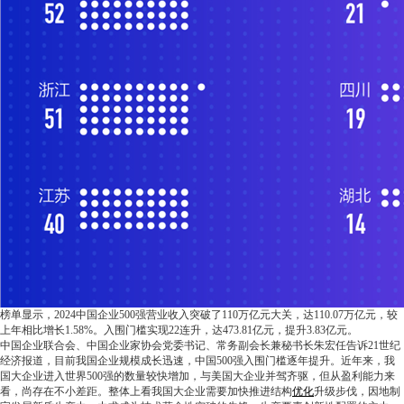
榜单显示，2024中国企业500强营业收入突破了110万亿元大关，达110.07万亿元，较
上年相比增长1.58%。入围门槛实现22连升，达473.81亿元，提升3.83亿元。
中国企业联合会、中国企业家协会党委书记、常务副会长兼秘书长朱宏任告诉21世纪
经济报道，目前我国企业规模成长迅速，中国500强入围门槛逐年提升。近年来，我
国大企业进入世界500强的数量较快增加，与美国大企业并驾齐驱，但从盈利能力来
看，尚存在不小差距。整体上看我国大企业需要加快推进结构
优化
升级步伐，因地制