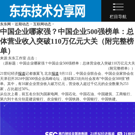
栏目导航
东东网
>
近期动态
>
互联网动态
>
中国企业哪家强？中国企业500强榜单：总
体营业收入突破110万亿元大关（附完整榜
单）
来源:东东工作室 点击：
（原标题：中国企业哪家强？中国企业500强榜单：总体营业收入突破110万亿元大关
（附完整榜单））
21世纪经济
报道
记者缴翼飞 北京
报道
9月11日，中国企业联合会、中国企业家协会在
天津召开2024中国500强企业高峰论坛，连续第23次向社会发布“中国企业500强”榜
单。其中，有16家企业营业收入破万亿元，营业收入超过千亿元的企业数量为253
家，占比超过50%。
从位次上看，前五名分别为国家电网、中国石化、中国石油、中国建筑、工商银行、
第六到十名分别是建设银行、农业银行、中国铁路、中国银行、中国铁建。