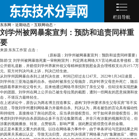
栏目导航
东东网
>
近期动态
>
互联网动态
>
刘学州被网暴案宣判：预防和追责同样重
要
来源:东东工作室 点击：
（原标题：刘学州被网暴案宣判：预防和追责同样重要）
陈碧/文
刘学州被网暴致死案一审刚刚宣判：判定两名网络大V言论构成名誉侵权，需
公开赔礼道歉，并赔偿刘学州养家外祖父母精神损害抚慰金及合理维权支出共计5.7万
元。双方对判决均未上诉，判决已经生效。
从刘学州因网暴自杀到上述判决生效，时间已经过去1247天。2022年1月24日凌晨，
刘学州在三亚海边服药自杀。他幼时被亲生父母抛弃，四岁时养父母意外死亡，随后
他跟着养家外祖父母长大。后来他通过网络寻亲找到了亲生父母，但却没有实现想象
中的团圆。刘学州在网上公开自己被生母拉黑的截图，遭到一些网友的恶意揣测和攻
击，不堪压力最终轻生。
在上述诉讼中，原告认为两名博主捏造事实，虚构“刘学州要求亲生父母买房”等不实
信息，导致刘学州遭到网络暴力并最终自杀。判决认为，两名被告的言论具有煽动性
和持续性，直接推动了舆论的恶化，应当承担侵权责任。对于如何承担侵权责任，则
考虑到刘学州的自杀原因由众多不当言论集聚而成，并非只有涉案的视频和言论，但
涉案的视频播放、转发、点赞较高，影响严重，据此酌定赔偿责任承担金额。
这正是本案意义重大的表现。以往在网络暴力事件中，由于单条评论与悲剧结果之间
的因果关系难以认定，导致无法归责。此次判决强调了网络暴力的“集聚效应”，哪怕