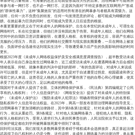
单条评论力量有限，可海量的恶意言论就会形成毁灭性的后果。治理网暴不可能将所
有参与者一网打尽，也不必一网打尽。正是因为面对“不特定多数的互联网用户”形成
的“群体性暴力”，这种“集聚效应”的适用对所有潜在的网暴参与者都具有震慑力。这
说明，任何一次不负责任的转发、任何一句发泄恶意的评论，都可能成为蝴蝶的翅
膀。在掀起暴力巨浪的同时，也可能成为受害人日后追责的根据。
本案更重要的意义在于对未成年人的网络保护。出生在本世纪的未成年人，可谓生在
网络时代，长在社交媒体，但他们并没有因此免于伤害。和成年人相比，他们在网络
空间中的自我防卫意识普遍较弱，在遭受人格权、名誉权的侵害之后，容易产生难以
克服的心理压力，而且，他们的网络社交圈常与现实朋友圈重叠，一旦在网络上被攻
击，负面评价会迅速传达到现实生活中，导致遭受暴力后产生的负面影响持续的时间
更长。
根据2023年度《未成年人网络权益保护及安全感满意度调查报告》，超半数受访未成
年人表示在自己身边发生过网络暴力，近三成受访未成年人在遭遇网络暴力后会感到
情绪低落、抑郁。就像本案的判决中提到的那样，“有的负面评论，对成年人来说或
许可以接受，但是对于未成年人来说，尤其是对于自述遭受过拐卖、校园霸凌和养父
母双亡的人来说，这类否定人格的人身攻击严重伤害了他的自尊心和心理健康，使其
承受了巨大的心理压力，足以构成对他的侮辱。”
我国对于未成年人提供了全面、立体的网络保护体系，《民法典》第四编规定了公民
享有的人格权利；《个人信息保护法》《网络安全法》提供了对未成年人的特别保
护；《未成年人保护法》《预防未成年人犯罪法》明确表明保护未成年人的名誉权、
隐私权和个人信息等合法权益。在2023年，两高一部发布首部治理网暴的指导意见，
治理网暴有了更加清晰的法律路径，其中第8条第1款规定，针对未成年人的网络暴力
行为，依法从重处罚。第9条规定，针对他人实施网络暴力，侵犯他人名誉权、隐私
权等人格权的行为，受害人请求行为人承担民事责任的，人民法院依法予以支持。这
些保护规定都在刘学州被网暴致死案中得到了体现。
回到司法实践，我们发现大多数网暴受害者碍于维权成本会选择放弃，真正拿起法律
武器捍卫自己权利的人仍是少数。这也说明，未成年人网络暴力的法律治理，单从事